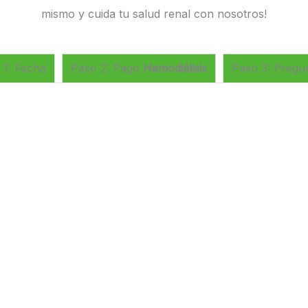
mismo y cuida tu salud renal con nosotros!
 1: Fecha
Paso 2: Pago
Hemodiálisis
Paso 3: Pregu